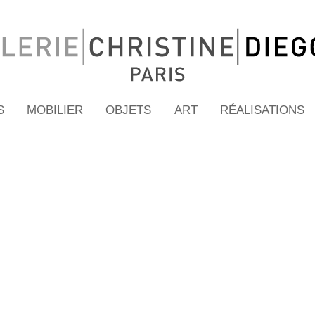
S
MOBILIER
OBJETS
ART
RÉALISATIONS
© 2026 Galerie Christine Diegoni • Design by
Frédéric Serva