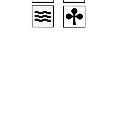
© 2026 Galerie Christine Diegoni • Design
by
Frédéric Serva